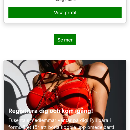
Visa profil
Se mer
Registrera dig och kom igång!
Tusentals medlemmar väntar på dig! Fyll bara i
formuläret för att börja koppla upp omedelbart!