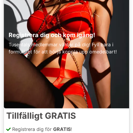
Registrera dig och kom igång!
Tusentals medlemmar väntar på dig! Fyll bara i
formuläret för att börja koppla upp omedelbart!
Tillfälligt GRATIS
Registrera dig för
GRATIS
!