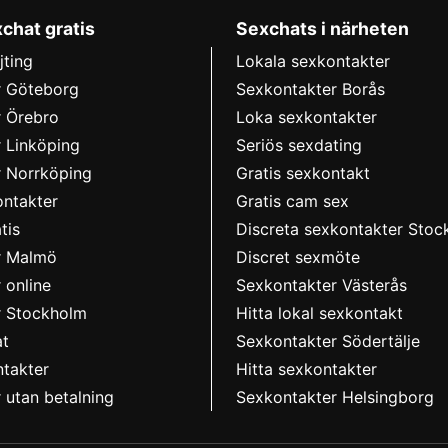
xchat gratis
Sexchats i närheten
jting
Lokala sexkontakter
r Göteborg
Sexkontakter Borås
r Örebro
Loka sexkontakter
 Linköping
Seriös sexdating
r Norrköping
Gratis sexkontakt
ntakter
Gratis cam sex
tis
Discreta sexkontakter Sto
r Malmö
Discret sexmöte
 online
Sexkontakter Västerås
r Stockholm
Hitta lokal sexkontakt
at
Sexkontakter Södertälje
ntakter
Hitta sexkontakter
 utan betalning
Sexkontakter Helsingborg