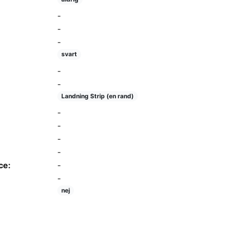
-
-
-
svart
-
-
Landning Strip (en rand)
-
-
-
-
ce:
-
-
nej