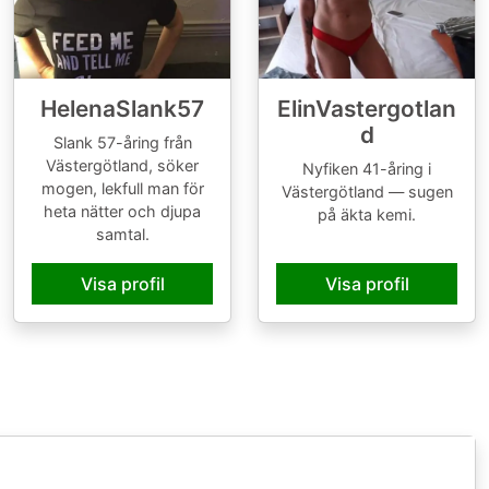
HelenaSlank57
ElinVastergotlan
d
Slank 57-åring från
Västergötland, söker
Nyfiken 41-åring i
mogen, lekfull man för
Västergötland — sugen
heta nätter och djupa
på äkta kemi.
samtal.
Visa profil
Visa profil