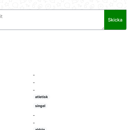
Skicka
-
-
-
atletisk
singel
-
-
aldrig