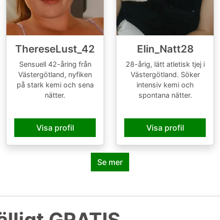
ThereseLust_42
Elin_Natt28
Sensuell 42-åring från
28-årig, lätt atletisk tjej i
Västergötland, nyfiken
Västergötland. Söker
på stark kemi och sena
intensiv kemi och
nätter.
spontana nätter.
Visa profil
Visa profil
Se mer
fälligt GRATIS