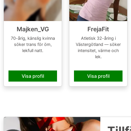
Majken_VG
FrejaFit
70-årig, känslig kvinna
Atletisk 32-åring i
söker trans för öm,
Västergötland — söker
lekfull natt.
intensitet, värme och
lek.
Visa profil
Visa profil
Till