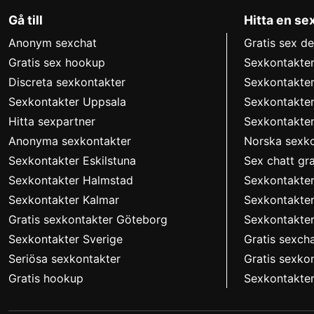
Gå till
Hitta en se
Anonym sexchat
Gratis sex de
Gratis sex hookup
Sexkontakte
Discreta sexkontakter
Sexkontakte
Sexkontakter Uppsala
Sexkontakter
Hitta sexpartner
Sexkontakte
Anonyma sexkontakter
Norska sexko
Sexkontakter Eskilstuna
Sex chatt gra
Sexkontakter Halmstad
Sexkontakte
Sexkontakter Kalmar
Sexkontakter
Gratis sexkontakter Göteborg
Sexkontakte
Sexkontakter Sverige
Gratis sexch
Seriösa sexkontakter
Gratis sexko
Gratis hookup
Sexkontakter