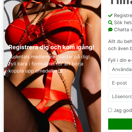
Registre
Sök het
Chatta o
Allt du be
Registrera dig och kom igång!
och även b
Tusentals medlemmar väntar på dig!
Fyll i din
Fyll bara i formuläret för att börja
koppla upp omedelbart!
Jag god