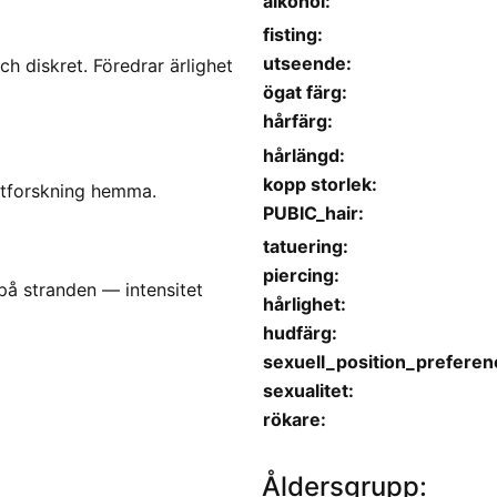
alkohol:
fisting:
utseende:
h diskret. Föredrar ärlighet
ögat färg:
hårfärg:
hårlängd:
kopp storlek:
utforskning hemma.
PUBIC_hair:
tatuering:
piercing:
på stranden — intensitet
hårlighet:
hudfärg:
sexuell_position_preferen
sexualitet:
rökare:
Åldersgrupp: