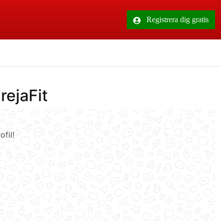
Registrera dig gratis
rejaFit
fil!