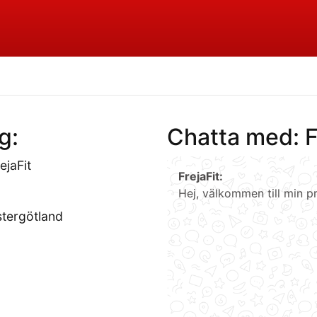
g:
Chatta med: F
ejaFit
FrejaFit:
2
Hej, välkommen till min pro
stergötland